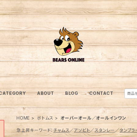
CATEGORY
ABOUT
BLOG
CONTACT
HOME
ボトムス
オーバーオール／オールインワン
急上昇キーワード：
チャムス
／
アソビト
／
スタンレー
／
タンブラ