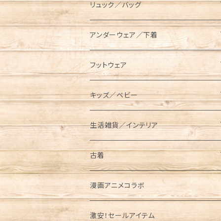
スキレットケース
AVIREX（アビレックス）
コット／マット
長袖／ハンパ袖Tシャツ
ロングパンツ
キャップ／ハット
リュック／バッグ
ダッチオーブンケース
長袖Tシャツ
BEN DAVIS（ベンデイビス）
レジャーシート／グランドシート
シャツ
ハーフパンツ／ショーツ
ベルト／サスペンダー
リュック
アンダーウェア／下着
ポールケース
七分袖Tシャツ
長袖
BRIEFING（ブリーフィング）
ランタン／ライト類
スウェット／トレーナー
クロップドパンツ
マフラー／ネックウォーマー／ネックゲイ
ショルダーバッグ
ソックス
フットウェア
ター
メスティンケース
半袖
半袖
ロング
BUTTERFLY TWISTS（バタフライツイ
タンブラー／水筒
パーカー
メッセンジャーバッグ
レギンス／スパッツ
スニーカー
キッズ／ベビー
スト）
ニットキャップ
トラッシュバッグ／ゴミ入れ
長袖
ショート／アンクル
プルパーカー
クッカー／食器
ジャケット／アウター
サコッシュ／ポーチ
サンダル
キッズ
生活雑貨／インテリア
Champion（チャンピオン）
手袋／グローブ
薪入れ／薪バッグ
ジップパーカー
メスティン
コーチジャケット
半袖Tシャツ
ケトル
オーバーオール／オールインワン
トートバッグ
ブーツ
ベビー
タンブラー／コップ／水筒
古着
CHUMS（チャムス）
パスケース
トイレットペーパー／ティッシュケース
中綿ジャケット
長袖Tシャツ
ベビービブ
クーラーボックス／クーラーバッグ
ニット／セーター
ボディバッグ／ウエストバッグ
レインブーツ
リュック／バッグ
半袖
漫画アニメコラボ
東北限定販売アイテム
パイントケース
Columbia（コロンビア）
財布/ウォレット
フリースジャケット
パンツ／ボトムス
ロンパース
Tシャツ
ウォータージャグ
ベスト
ボストンバッグ
バレエシューズ
サコッシュ／ポーチ
長袖
激安！セールアイテム