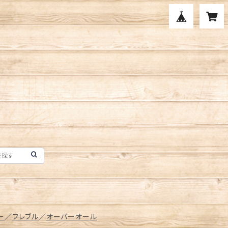
ー
／
フレブル
／
オーバーオール