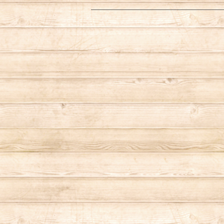
財布／コインケース
ランタンケース
Cookman （クックマン）
キーケース/キーホルダー
ダウンジャケット
キャップ／ハット
スウェット
シャツ
コーヒーメーカー
カメラバッグ
レギンス
トートバッグ／エコバッグ
ボトムス
パスケース／カードケース
OD缶ケース／その他ケース
Dickies（ディッキーズ）
マスク
マウンテンパーカー
シャツ
スウェット／トレーナー
ハンギングチェーン
エプロン／前掛け
アウター
キーケース／キーリング
キャリーオール
DOG TOWN（ドッグタウン）
ナイロンジャケット
パーカー
ナイロンジャケット
釣り／フィッシング
レジ袋
シーツ／布
トートバッグ／ショルダーバッグ
ストレージバッグ
gym master（ジムマスター）
デニムジャケット/コート
フリースジャケット
フリースジャケット
アウトドアウェア
キッチン用品
リュック／バックパック
GRAMICCI（グラミチ）
ベスト
栓抜き／ボトルオープナー
サーフショーツ／水着
その他
ケース／マルチポーチ
grn outdoor（ジーアールエヌアウトド
コーヒーメーカー
ア）
アパレル
ホットサンドメーカー
ショルダーバッグ
ストレージバッグ
キャンプギア／その他雑貨
HIGH MOUNT（ハイマウント）
フットウェア
ランプ