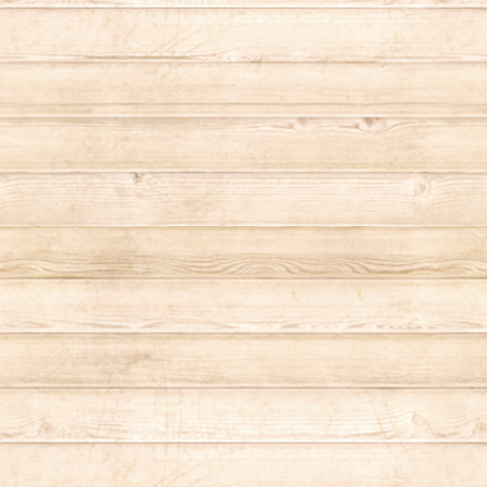
スマートフォンケース
HOUSTON（ヒューストン）
グリルウィズガード
INSP（インスピ）
ゴトク
KAARI（カーリ）
コーヒーミル
Kailua Bay（カイルアベイ）
テント
KAMEYAMA（カメヤマキャンドル）
調味料
KRIFF MAYER（クリフメイヤー）
ブランケット
Legato Largo（レガートラルゴ）
寝袋