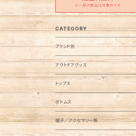
※一部の商品は対象外です
CATEGORY
ブランド別
Abu Garcia（アブガルシア）
アウトドアグッズ
anello（アネロ）
焚き火グッズ
トップス
AO Coolers（エーオークーラーズ）
ケース各種
ノースリーブ／タンクトップ
ボトムス
コンテナ／ツールボックス
asobito（アソビト）
テーブル／チェア
半袖Tシャツ
オーバーオール／オールインワン
帽子／アクセサリー等