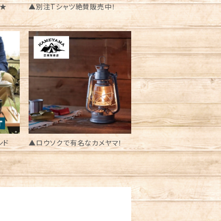
★
▲別注Tシャツ絶賛販売中！
ンド
▲ロウソクで有名なカメヤマ！