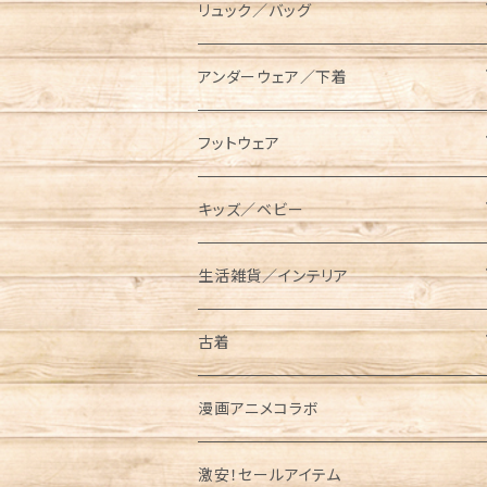
スキレットケース
AVIREX（アビレックス）
コット／マット
長袖／ハンパ袖Tシャツ
ロングパンツ
キャップ／ハット
リュック／バッグ
ダッチオーブンケース
長袖Tシャツ
BEN DAVIS（ベンデイビス）
レジャーシート／グランドシート
シャツ
ハーフパンツ／ショーツ
ベルト／サスペンダー
リュック
アンダーウェア／下着
ポールケース
七分袖Tシャツ
長袖
BRIEFING（ブリーフィング）
ランタン／ライト類
スウェット／トレーナー
クロップドパンツ
マフラー／ネックウォーマー／ネックゲイ
ショルダーバッグ
ソックス
フットウェア
ター
メスティンケース
半袖
半袖
ロング
BUTTERFLY TWISTS（バタフライツイ
タンブラー／水筒
パーカー
メッセンジャーバッグ
レギンス／スパッツ
スニーカー
キッズ／ベビー
スト）
ニットキャップ
トラッシュバッグ／ゴミ入れ
長袖
ショート／アンクル
プルパーカー
クッカー／食器
ジャケット／アウター
サコッシュ／ポーチ
サンダル
キッズ
生活雑貨／インテリア
Champion（チャンピオン）
手袋／グローブ
薪入れ／薪バッグ
ジップパーカー
メスティン
コーチジャケット
半袖Tシャツ
ケトル
オーバーオール／オールインワン
トートバッグ
ブーツ
ベビー
タンブラー／コップ／水筒
古着
CHUMS（チャムス）
パスケース
トイレットペーパー／ティッシュケース
中綿ジャケット
長袖Tシャツ
ベビービブ
クーラーボックス／クーラーバッグ
ニット／セーター
ボディバッグ／ウエストバッグ
レインブーツ
リュック／バッグ
半袖
漫画アニメコラボ
東北限定販売アイテム
パイントケース
Columbia（コロンビア）
財布/ウォレット
フリースジャケット
パンツ／ボトムス
ロンパース
Tシャツ
ウォータージャグ
ベスト
ボストンバッグ
バレエシューズ
サコッシュ／ポーチ
長袖
激安！セールアイテム