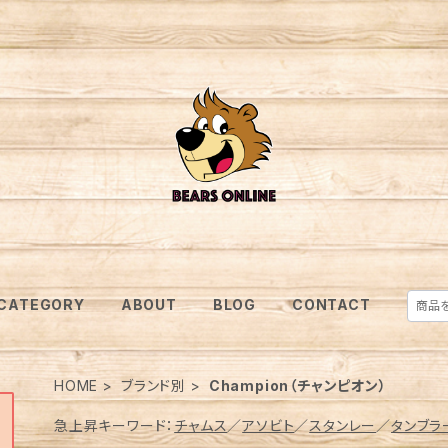
CATEGORY
ABOUT
BLOG
CONTACT
HOME
ブランド別
Champion（チャンピオン）
急上昇キーワード：
チャムス
／
アソビト
／
スタンレー
／
タンブラ