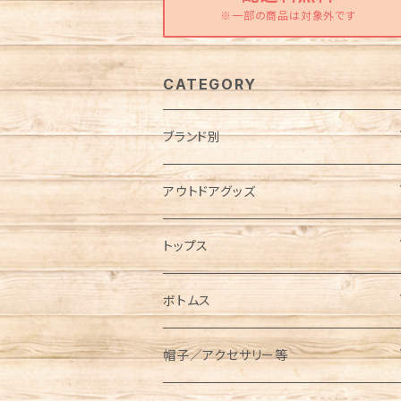
※一部の商品は対象外です
CATEGORY
ブランド別
Abu Garcia（アブガルシア）
アウトドアグッズ
anello（アネロ）
焚き火グッズ
トップス
AO Coolers（エーオークーラーズ）
ケース各種
ノースリーブ／タンクトップ
ボトムス
コンテナ／ツールボックス
asobito（アソビト）
テーブル／チェア
半袖Tシャツ
オーバーオール／オールインワン
帽子／アクセサリー等