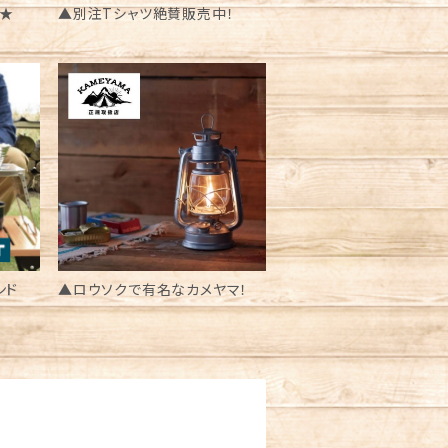
★
▲別注Tシャツ絶賛販売中！
ンド
▲ロウソクで有名なカメヤマ！