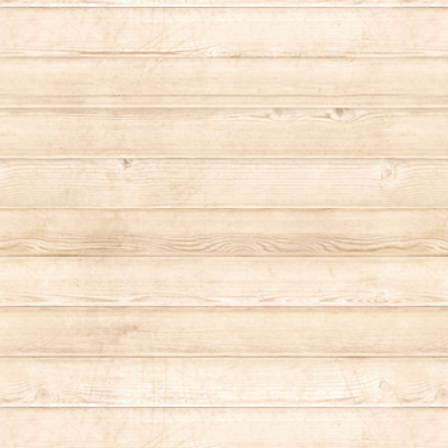
スマートフォンケース
HOUSTON（ヒューストン）
グリルウィズガード
INSP（インスピ）
ゴトク
KAARI（カーリ）
コーヒーミル
Kailua Bay（カイルアベイ）
テント
KAMEYAMA（カメヤマキャンドル）
調味料
KRIFF MAYER（クリフメイヤー）
ブランケット
Legato Largo（レガートラルゴ）
寝袋