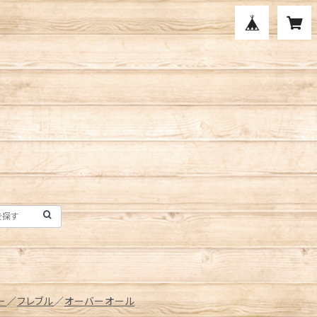
ー
／
フレブル
／
オーバーオール