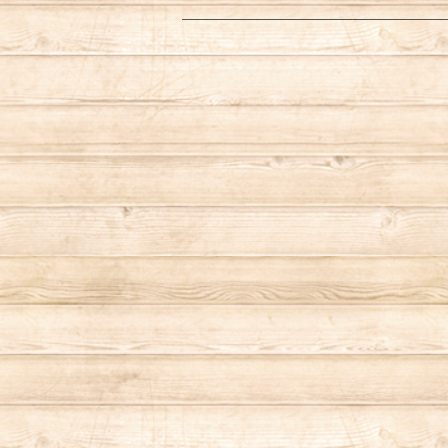
財布／コインケース
ランタンケース
Cookman （クックマン）
キーケース/キーホルダー
ダウンジャケット
キャップ／ハット
スウェット
シャツ
コーヒーメーカー
カメラバッグ
レギンス
トートバッグ／エコバッグ
ボトムス
パスケース／カードケース
OD缶ケース／その他ケース
Dickies（ディッキーズ）
マスク
マウンテンパーカー
シャツ
スウェット／トレーナー
ハンギングチェーン
エプロン／前掛け
アウター
キーケース／キーリング
キャリーオール
DOG TOWN（ドッグタウン）
ナイロンジャケット
パーカー
ナイロンジャケット
釣り／フィッシング
レジ袋
シーツ／布
トートバッグ／ショルダーバッグ
ストレージバッグ
gym master（ジムマスター）
デニムジャケット/コート
フリースジャケット
フリースジャケット
アウトドアウェア
キッチン用品
リュック／バックパック
GRAMICCI（グラミチ）
ベスト
栓抜き／ボトルオープナー
サーフショーツ／水着
その他
ケース／マルチポーチ
grn outdoor（ジーアールエヌアウトド
コーヒーメーカー
ア）
アパレル
ホットサンドメーカー
ショルダーバッグ
ストレージバッグ
キャンプギア／その他雑貨
HIGH MOUNT（ハイマウント）
フットウェア
ランプ