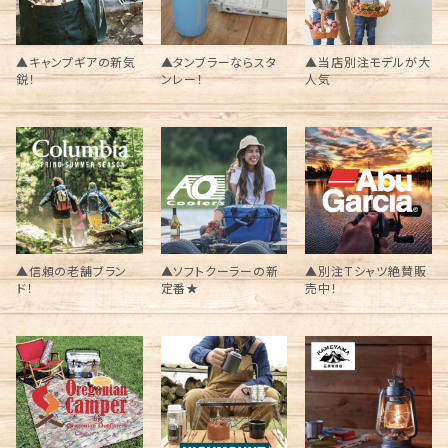
▲キャンプギアの新気
▲タンブラーならスタ
▲当店別注モデルが大
鋭！
ンレー！
人気
▲信頼の老舗ブラン
▲ソフトクーラーの新
▲別注Tシャツ絶賛販
ド！
定番★
売中！