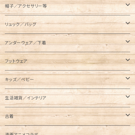
コンテナ／ツールボックス
asobito（アソビト）
テーブル／チェア
半袖Tシャツ
オーバーオール／オールインワン
帽子／アクセサリー等
スキレットケース
AVIREX（アビレックス）
コット／マット
長袖／ハンパ袖Tシャツ
ロングパンツ
キャップ／ハット
リュック／バッグ
ダッチオーブンケース
長袖Tシャツ
BEN DAVIS（ベンデイビス）
レジャーシート／グランドシート
シャツ
ハーフパンツ／ショーツ
ベルト／サスペンダー
リュック
アンダーウェア／下着
ポールケース
七分袖Tシャツ
長袖
BRIEFING（ブリーフィング）
ランタン／ライト類
スウェット／トレーナー
クロップドパンツ
マフラー／ネックウォーマー／ネックゲイター
ショルダーバッグ
ソックス
フットウェア
メスティンケース
半袖
半袖
ロング
BUTTERFLY TWISTS（バタフライツイスト）
タンブラー／水筒
パーカー
ニットキャップ
メッセンジャーバッグ
レギンス／スパッツ
スニーカー
キッズ／ベビー
トラッシュバッグ／ゴミ入れ
長袖
ショート／アンクル
プルパーカー
Champion（チャンピオン）
クッカー／食器
ジャケット／アウター
手袋／グローブ
サコッシュ／ポーチ
サンダル
キッズ
生活雑貨／インテリア
薪入れ／薪バッグ
ジップパーカー
メスティン
コーチジャケット
半袖Tシャツ
CHUMS（チャムス）
ケトル
オーバーオール／オールインワン
パスケース
トートバッグ
ブーツ
ベビー
タンブラー／コップ／水筒
古着
トイレットペーパー／ティッシュケース
中綿ジャケット
長袖Tシャツ
東北限定販売アイテム
ベビービブ
Columbia（コロンビア）
クーラーボックス／クーラーバッグ
ニット／セーター
財布/ウォレット
ボディバッグ／ウエストバッグ
レインブーツ
リュック／バッグ
半袖
漫画アニメコラボ