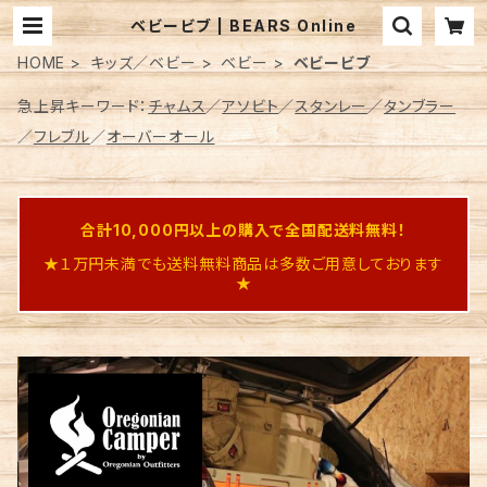
ベビービブ | BEARS Online
HOME
キッズ／ベビー
ベビー
ベビービブ
急上昇キーワード：
チャムス
／
アソビト
／
スタンレー
／
タンブラー
／
フレブル
／
オーバーオール
合計10,000円以上の購入で全国配送料無料！
★１万円未満でも送料無料商品は多数ご用意しております
★