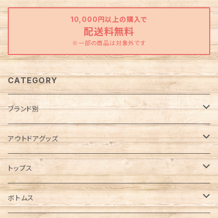
10,000円以上の購入で
配送料無料
※一部の商品は対象外です
CATEGORY
ブランド別
Abu Garcia（アブガルシア）
アウトドアグッズ
anello（アネロ）
焚き火グッズ
トップス
AO Coolers（エーオークーラーズ）
ケース各種
ノースリーブ／タンクトップ
ボトムス