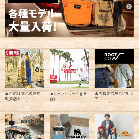
▲当店は安心の正規
▲高機能なモバイルギ
▲シェフパンツと言え
取扱店♪
ア！
ば！