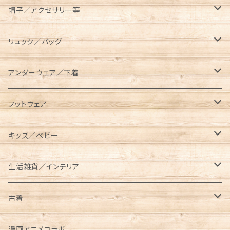
コンテナ／ツールボックス
asobito（アソビト）
テーブル／チェア
半袖Tシャツ
オーバーオール／オールインワン
帽子／アクセサリー等
スキレットケース
AVIREX（アビレックス）
コット／マット
長袖／ハンパ袖Tシャツ
ロングパンツ
キャップ／ハット
リュック／バッグ
ダッチオーブンケース
長袖Tシャツ
BEN DAVIS（ベンデイビス）
レジャーシート／グランドシート
シャツ
ハーフパンツ／ショーツ
ベルト／サスペンダー
リュック
アンダーウェア／下着
ポールケース
七分袖Tシャツ
長袖
BRIEFING（ブリーフィング）
ランタン／ライト類
スウェット／トレーナー
クロップドパンツ
マフラー／ネックウォーマー／ネックゲイター
ショルダーバッグ
ソックス
フットウェア
メスティンケース
半袖
半袖
ロング
BUTTERFLY TWISTS（バタフライツイスト）
タンブラー／水筒
パーカー
ニットキャップ
メッセンジャーバッグ
レギンス／スパッツ
スニーカー
キッズ／ベビー
トラッシュバッグ／ゴミ入れ
長袖
ショート／アンクル
プルパーカー
Champion（チャンピオン）
クッカー／食器
ジャケット／アウター
手袋／グローブ
サコッシュ／ポーチ
サンダル
キッズ
生活雑貨／インテリア
薪入れ／薪バッグ
ジップパーカー
メスティン
コーチジャケット
半袖Tシャツ
CHUMS（チャムス）
ケトル
オーバーオール／オールインワン
パスケース
トートバッグ
ブーツ
ベビー
タンブラー／コップ／水筒
古着
トイレットペーパー／ティッシュケース
中綿ジャケット
長袖Tシャツ
東北限定販売アイテム
ベビービブ
Columbia（コロンビア）
クーラーボックス／クーラーバッグ
ニット／セーター
財布/ウォレット
ボディバッグ／ウエストバッグ
レインブーツ
リュック／バッグ
半袖
漫画アニメコラボ