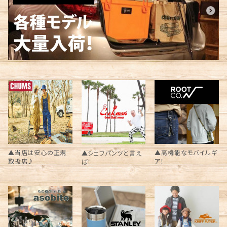
▲当店は安心の正規
▲高機能なモバイルギ
▲シェフパンツと言え
取扱店♪
ア！
ば！