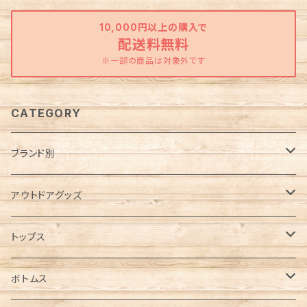
10,000円以上の購入で
配送料無料
※一部の商品は対象外です
CATEGORY
ブランド別
Abu Garcia（アブガルシア）
アウトドアグッズ
anello（アネロ）
焚き火グッズ
トップス
AO Coolers（エーオークーラーズ）
ケース各種
ノースリーブ／タンクトップ
ボトムス