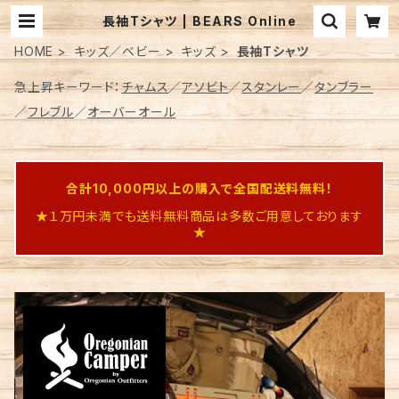
長袖Tシャツ | BEARS Online
HOME
キッズ／ベビー
キッズ
長袖Tシャツ
急上昇キーワード：
チャムス
／
アソビト
／
スタンレー
／
タンブラー
／
フレブル
／
オーバーオール
合計10,000円以上の購入で全国配送料無料！
★１万円未満でも送料無料商品は多数ご用意しております
★