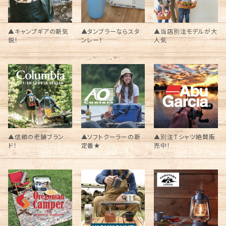
▲キャンプギアの新気
▲タンブラーならスタ
▲当店別注モデルが大
鋭！
ンレー！
人気
▲信頼の老舗ブラン
▲ソフトクーラーの新
▲別注Tシャツ絶賛販
ド！
定番★
売中！