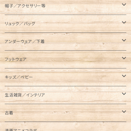
コンテナ／ツールボックス
asobito（アソビト）
テーブル／チェア
半袖Tシャツ
オーバーオール／オールインワン
帽子／アクセサリー等
スキレットケース
AVIREX（アビレックス）
コット／マット
長袖／ハンパ袖Tシャツ
ロングパンツ
キャップ／ハット
リュック／バッグ
ダッチオーブンケース
長袖Tシャツ
BEN DAVIS（ベンデイビス）
レジャーシート／グランドシート
シャツ
ハーフパンツ／ショーツ
ベルト／サスペンダー
リュック
アンダーウェア／下着
ポールケース
七分袖Tシャツ
長袖
BRIEFING（ブリーフィング）
ランタン／ライト類
スウェット／トレーナー
クロップドパンツ
マフラー／ネックウォーマー／ネックゲイター
ショルダーバッグ
ソックス
フットウェア
メスティンケース
半袖
半袖
ロング
BUTTERFLY TWISTS（バタフライツイスト）
タンブラー／水筒
パーカー
ニットキャップ
メッセンジャーバッグ
レギンス／スパッツ
スニーカー
キッズ／ベビー
トラッシュバッグ／ゴミ入れ
長袖
ショート／アンクル
プルパーカー
Champion（チャンピオン）
クッカー／食器
ジャケット／アウター
手袋／グローブ
サコッシュ／ポーチ
サンダル
キッズ
生活雑貨／インテリア
薪入れ／薪バッグ
ジップパーカー
メスティン
コーチジャケット
半袖Tシャツ
CHUMS（チャムス）
ケトル
オーバーオール／オールインワン
パスケース
トートバッグ
ブーツ
ベビー
タンブラー／コップ／水筒
古着
トイレットペーパー／ティッシュケース
中綿ジャケット
長袖Tシャツ
東北限定販売アイテム
ベビービブ
Columbia（コロンビア）
クーラーボックス／クーラーバッグ
ニット／セーター
財布/ウォレット
ボディバッグ／ウエストバッグ
レインブーツ
リュック／バッグ
半袖
漫画アニメコラボ