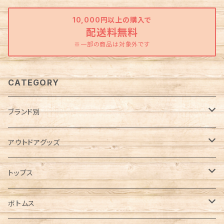
10,000円以上の購入で
配送料無料
※一部の商品は対象外です
CATEGORY
ブランド別
Abu Garcia（アブガルシア）
アウトドアグッズ
anello（アネロ）
焚き火グッズ
トップス
AO Coolers（エーオークーラーズ）
ケース各種
ノースリーブ／タンクトップ
ボトムス