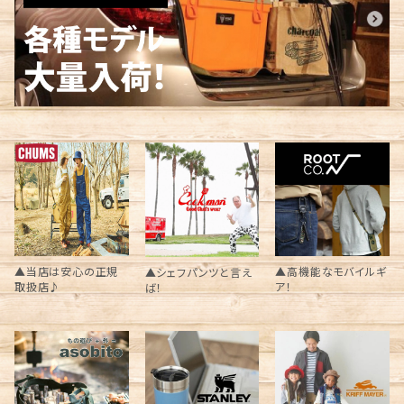
▲当店は安心の正規
▲高機能なモバイルギ
▲シェフパンツと言え
取扱店♪
ア！
ば！