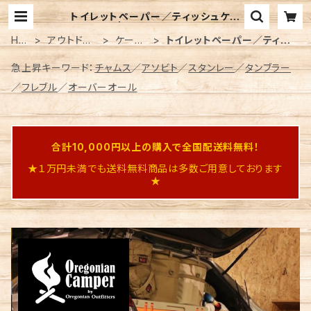
トイレットペーパー／ティッシュケー
ス | BEARS Online
HO
アウトドア
ケース
トイレットペーパー／ティッ
ME
グッズ
各種
シュケース
急上昇キーワード：
チャムス
／
アソビト
／
スタンレー
／
タンブラー
／
フレブル
／
オーバーオール
合計10,000円以上の購入で全国配送料無料！
★１万円未満でも送料無料商品は多数ご用意しております
★