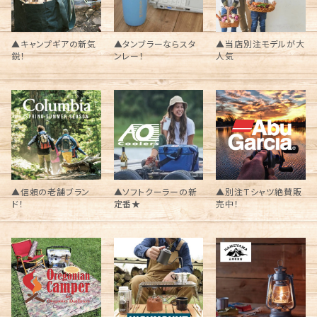
▲キャンプギアの新気
▲タンブラーならスタ
▲当店別注モデルが大
鋭！
ンレー！
人気
▲信頼の老舗ブラン
▲ソフトクーラーの新
▲別注Tシャツ絶賛販
ド！
定番★
売中！