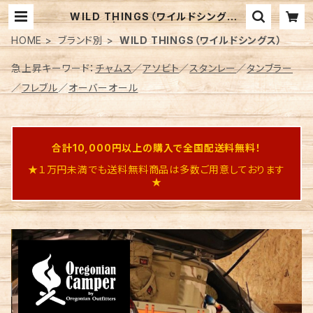
WILD THINGS（ワイルドシングス）
| BEARS Online
HOME
ブランド別
WILD THINGS（ワイルドシングス）
急上昇キーワード：
チャムス
／
アソビト
／
スタンレー
／
タンブラー
／
フレブル
／
オーバーオール
合計10,000円以上の購入で全国配送料無料！
★１万円未満でも送料無料商品は多数ご用意しております
★