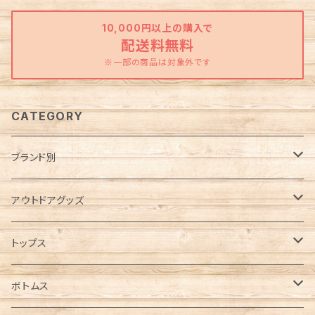
10,000円以上の購入で
配送料無料
※一部の商品は対象外です
CATEGORY
ブランド別
Abu Garcia（アブガルシア）
アウトドアグッズ
anello（アネロ）
焚き火グッズ
トップス
AO Coolers（エーオークーラーズ）
ケース各種
ノースリーブ／タンクトップ
ボトムス