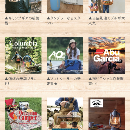
▲キャンプギアの新気
▲タンブラーならスタ
▲当店別注モデルが大
鋭！
ンレー！
人気
▲信頼の老舗ブラン
▲ソフトクーラーの新
▲別注Tシャツ絶賛販
ド！
定番★
売中！