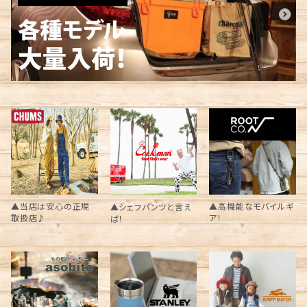
▲当店は安心の正規
▲高機能なモバイルギ
▲シェフパンツと言え
取扱店♪
ア！
ば！