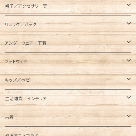
コンテナ／ツールボックス
asobito（アソビト）
テーブル／チェア
半袖Tシャツ
オーバーオール／オールインワン
帽子／アクセサリー等
スキレットケース
AVIREX（アビレックス）
コット／マット
長袖／ハンパ袖Tシャツ
ロングパンツ
キャップ／ハット
リュック／バッグ
ダッチオーブンケース
長袖Tシャツ
BEN DAVIS（ベンデイビス）
レジャーシート／グランドシート
シャツ
ハーフパンツ／ショーツ
ベルト／サスペンダー
リュック
アンダーウェア／下着
ポールケース
七分袖Tシャツ
長袖
BRIEFING（ブリーフィング）
ランタン／ライト類
スウェット／トレーナー
クロップドパンツ
マフラー／ネックウォーマー／ネックゲイター
ショルダーバッグ
ソックス
フットウェア
メスティンケース
半袖
半袖
ロング
BUTTERFLY TWISTS（バタフライツイスト）
タンブラー／水筒
パーカー
ニットキャップ
メッセンジャーバッグ
レギンス／スパッツ
スニーカー
キッズ／ベビー
トラッシュバッグ／ゴミ入れ
長袖
ショート／アンクル
プルパーカー
Champion（チャンピオン）
クッカー／食器
ジャケット／アウター
手袋／グローブ
サコッシュ／ポーチ
サンダル
キッズ
生活雑貨／インテリア
薪入れ／薪バッグ
ジップパーカー
メスティン
コーチジャケット
半袖Tシャツ
CHUMS（チャムス）
ケトル
オーバーオール／オールインワン
パスケース
トートバッグ
ブーツ
ベビー
タンブラー／コップ／水筒
古着
トイレットペーパー／ティッシュケース
中綿ジャケット
長袖Tシャツ
東北限定販売アイテム
ベビービブ
Columbia（コロンビア）
クーラーボックス／クーラーバッグ
ニット／セーター
財布/ウォレット
ボディバッグ／ウエストバッグ
レインブーツ
リュック／バッグ
半袖
漫画アニメコラボ