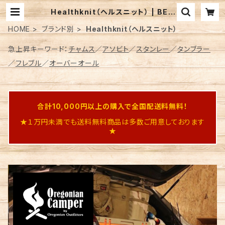
Healthknit（ヘルスニット） | BEA
RS Online
HOME
ブランド別
Healthknit（ヘルスニット）
急上昇キーワード：
チャムス
／
アソビト
／
スタンレー
／
タンブラー
／
フレブル
／
オーバーオール
合計10,000円以上の購入で全国配送料無料！
★１万円未満でも送料無料商品は多数ご用意しております
★