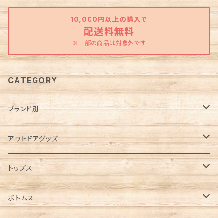
10,000円以上の購入で
配送料無料
※一部の商品は対象外です
CATEGORY
ブランド別
Abu Garcia（アブガルシア）
アウトドアグッズ
anello（アネロ）
焚き火グッズ
トップス
AO Coolers（エーオークーラーズ）
ケース各種
ノースリーブ／タンクトップ
ボトムス