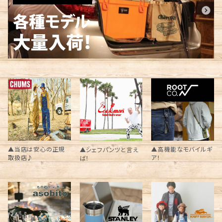
▲当店は安心の正規
▲高機能なモバイルギ
▲シェフパンツと言え
取扱店♪
ア！
ば！