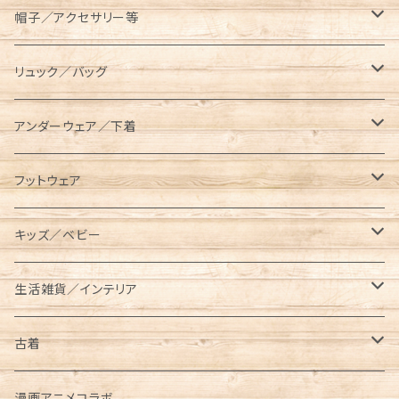
コンテナ／ツールボックス
asobito（アソビト）
テーブル／チェア
半袖Tシャツ
オーバーオール／オールインワン
帽子／アクセサリー等
スキレットケース
AVIREX（アビレックス）
コット／マット
長袖／ハンパ袖Tシャツ
ロングパンツ
キャップ／ハット
リュック／バッグ
ダッチオーブンケース
長袖Tシャツ
BEN DAVIS（ベンデイビス）
レジャーシート／グランドシート
シャツ
ハーフパンツ／ショーツ
ベルト／サスペンダー
リュック
アンダーウェア／下着
ポールケース
七分袖Tシャツ
長袖
BRIEFING（ブリーフィング）
ランタン／ライト類
スウェット／トレーナー
クロップドパンツ
マフラー／ネックウォーマー／ネックゲイター
ショルダーバッグ
ソックス
フットウェア
メスティンケース
半袖
半袖
ロング
BUTTERFLY TWISTS（バタフライツイスト）
タンブラー／水筒
パーカー
ニットキャップ
メッセンジャーバッグ
レギンス／スパッツ
スニーカー
キッズ／ベビー
トラッシュバッグ／ゴミ入れ
長袖
ショート／アンクル
プルパーカー
Champion（チャンピオン）
クッカー／食器
ジャケット／アウター
手袋／グローブ
サコッシュ／ポーチ
サンダル
キッズ
生活雑貨／インテリア
薪入れ／薪バッグ
ジップパーカー
メスティン
コーチジャケット
半袖Tシャツ
CHUMS（チャムス）
ケトル
オーバーオール／オールインワン
パスケース
トートバッグ
ブーツ
ベビー
タンブラー／コップ／水筒
古着
トイレットペーパー／ティッシュケース
中綿ジャケット
長袖Tシャツ
東北限定販売アイテム
ベビービブ
Columbia（コロンビア）
クーラーボックス／クーラーバッグ
ニット／セーター
財布/ウォレット
ボディバッグ／ウエストバッグ
レインブーツ
リュック／バッグ
半袖
漫画アニメコラボ