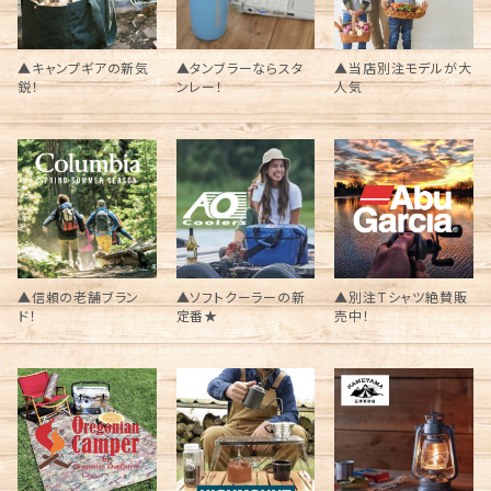
▲キャンプギアの新気
▲タンブラーならスタ
▲当店別注モデルが大
鋭！
ンレー！
人気
▲信頼の老舗ブラン
▲ソフトクーラーの新
▲別注Tシャツ絶賛販
ド！
定番★
売中！