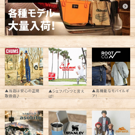
▲当店は安心の正規
▲高機能なモバイルギ
▲シェフパンツと言え
取扱店♪
ア！
ば！