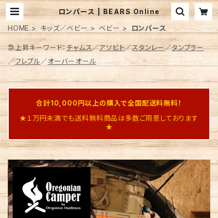
ロンパース | BEARS Online
HOME
キッズ／ベビー
ベビー
ロンパース
急上昇キーワード：
チャムス
／
アソビト
／
スタンレー
／
タンブラー
／
フレブル
／
オーバーオール
合計10,000円以上の購入で全国配送料無料！
★１万円未満でも送料無料商品は多数ご用意しております
★