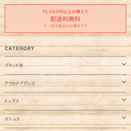
10,000円以上の購入で
配送料無料
※一部の商品は対象外です
CATEGORY
ブランド別
Abu Garcia（アブガルシア）
アウトドアグッズ
anello（アネロ）
焚き火グッズ
トップス
AO Coolers（エーオークーラーズ）
ケース各種
ノースリーブ／タンクトップ
ボトムス