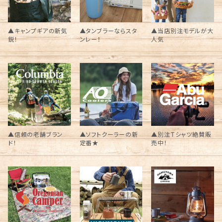
▲キャンプギアの新気
▲タンブラーならスタ
▲当店別注モデルが大
鋭！
ンレー！
人気
▲信頼の老舗ブラン
▲ソフトクーラーの新
▲別注Tシャツ絶賛販
ド！
定番★
売中！