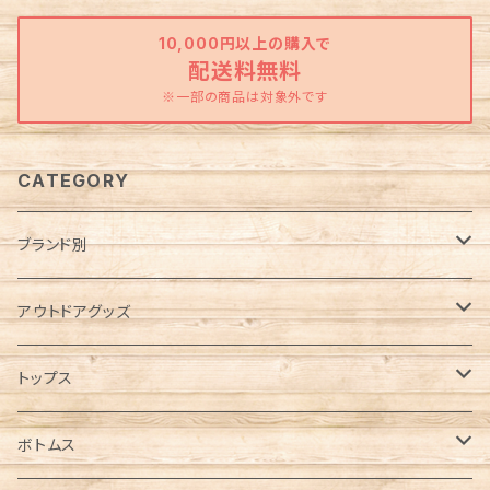
10,000円以上の購入で
配送料無料
※一部の商品は対象外です
CATEGORY
ブランド別
Abu Garcia（アブガルシア）
アウトドアグッズ
anello（アネロ）
焚き火グッズ
トップス
AO Coolers（エーオークーラーズ）
ケース各種
ノースリーブ／タンクトップ
ボトムス