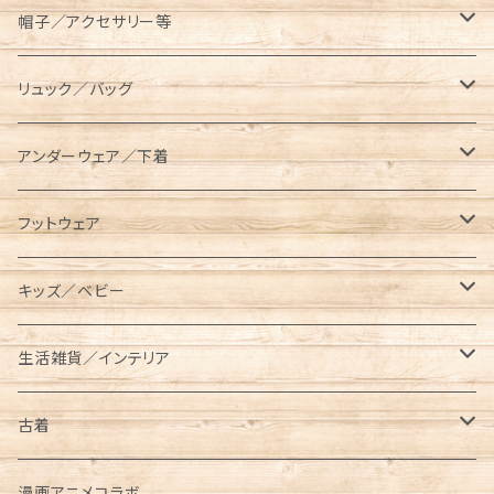
コンテナ／ツールボックス
asobito（アソビト）
テーブル／チェア
半袖Tシャツ
オーバーオール／オールインワン
帽子／アクセサリー等
スキレットケース
AVIREX（アビレックス）
コット／マット
長袖／ハンパ袖Tシャツ
ロングパンツ
キャップ／ハット
リュック／バッグ
ダッチオーブンケース
長袖Tシャツ
BEN DAVIS（ベンデイビス）
レジャーシート／グランドシート
シャツ
ハーフパンツ／ショーツ
ベルト／サスペンダー
リュック
アンダーウェア／下着
ポールケース
七分袖Tシャツ
長袖
BRIEFING（ブリーフィング）
ランタン／ライト類
スウェット／トレーナー
クロップドパンツ
マフラー／ネックウォーマー／ネックゲイター
ショルダーバッグ
ソックス
フットウェア
メスティンケース
半袖
半袖
ロング
BUTTERFLY TWISTS（バタフライツイスト）
タンブラー／水筒
パーカー
ニットキャップ
メッセンジャーバッグ
レギンス／スパッツ
スニーカー
キッズ／ベビー
トラッシュバッグ／ゴミ入れ
長袖
ショート／アンクル
プルパーカー
Champion（チャンピオン）
クッカー／食器
ジャケット／アウター
手袋／グローブ
サコッシュ／ポーチ
サンダル
キッズ
生活雑貨／インテリア
薪入れ／薪バッグ
ジップパーカー
メスティン
コーチジャケット
半袖Tシャツ
CHUMS（チャムス）
ケトル
オーバーオール／オールインワン
パスケース
トートバッグ
ブーツ
ベビー
タンブラー／コップ／水筒
古着
トイレットペーパー／ティッシュケース
中綿ジャケット
長袖Tシャツ
東北限定販売アイテム
ベビービブ
Columbia（コロンビア）
クーラーボックス／クーラーバッグ
ニット／セーター
財布/ウォレット
ボディバッグ／ウエストバッグ
レインブーツ
リュック／バッグ
半袖
漫画アニメコラボ