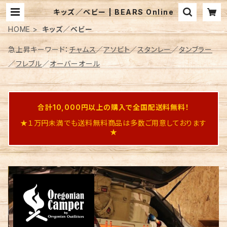
キッズ／ベビー | BEARS Online
HOME
キッズ／ベビー
急上昇キーワード：
チャムス
／
アソビト
／
スタンレー
／
タンブラー
／
フレブル
／
オーバーオール
合計10,000円以上の購入で全国配送料無料！
★１万円未満でも送料無料商品は多数ご用意しております
★