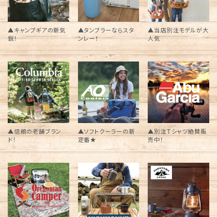
▲キャンプギアの新気
▲タンブラーならスタ
▲当店別注モデルが大
鋭！
ンレー！
人気
▲信頼の老舗ブラン
▲ソフトクーラーの新
▲別注Tシャツ絶賛販
ド！
定番★
売中！