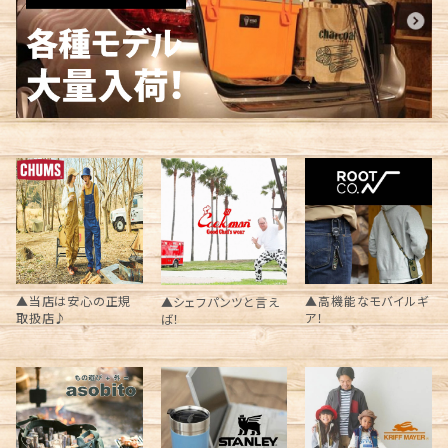
▲当店は安心の正規
▲高機能なモバイルギ
▲シェフパンツと言え
取扱店♪
ア！
ば！