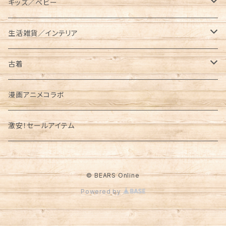
半袖
ロング
BUTTERFLY TWISTS（バタフライツイスト）
タンブラー／水筒
パーカー
ニットキャップ
メッセンジャーバッグ
レギンス／スパッツ
スニーカー
キッズ／ベビー
トラッシュバッグ／ゴミ入れ
長袖
ショート／アンクル
プルパーカー
Champion（チャンピオン）
クッカー／食器
ジャケット／アウター
手袋／グローブ
サコッシュ／ポーチ
サンダル
キッズ
生活雑貨／インテリア
薪入れ／薪バッグ
ジップパーカー
メスティン
コーチジャケット
半袖Tシャツ
CHUMS（チャムス）
ケトル
オーバーオール／オールインワン
パスケース
トートバッグ
ブーツ
ベビー
タンブラー／コップ／水筒
古着
トイレットペーパー／ティッシュケース
中綿ジャケット
長袖Tシャツ
東北限定販売アイテム
ベビービブ
Columbia（コロンビア）
クーラーボックス／クーラーバッグ
ニット／セーター
財布/ウォレット
ボディバッグ／ウエストバッグ
レインブーツ
リュック／バッグ
半袖
漫画アニメコラボ
パイントケース
フリースジャケット
パンツ／ボトムス
財布／コインケース
ロンパース
Tシャツ
Cookman （クックマン）
ウォータージャグ
ベスト
キーケース/キーホルダー
ボストンバッグ
バレエシューズ
サコッシュ／ポーチ
長袖
激安！セールアイテム
ランタンケース
ダウンジャケット
キャップ／ハット
パスケース／カードケース
スウェット
シャツ
Dickies（ディッキーズ）
コーヒーメーカー
マスク
カメラバッグ
レギンス
トートバッグ／エコバッグ
ボトムス
OD缶ケース／その他ケース
© BEARS Online
マウンテンパーカー
キーケース／キーリング
シャツ
スウェット／トレーナー
DOG TOWN（ドッグタウン）
ハンギングチェーン
エプロン／前掛け
アウター
Powered by
キャリーオール
ナイロンジャケット
トートバッグ／ショルダーバッグ
パーカー
ナイロンジャケット
gym master（ジムマスター）
釣り／フィッシング
レジ袋
シーツ／布
ストレージバッグ