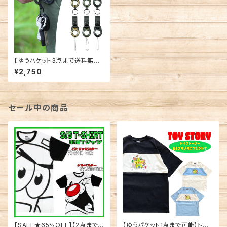
【ゆうパケット3点まで送料無料】
ROOT CO. ルートコー クアッ
¥2,750
ドマグ ウェビングループ リング
& ストラップ ネックストラップ キ
ーホルダー GQW GQWR GQ
WS
セール中の商品
【SALE★65%OFF】【2点まで
【ゆうパケット1点まで可能】トイ