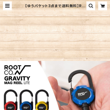
【ゆうパケット3点まで送料無料】RO
OT CO. ルートコー グラビティ マグ
リール LITE ライト キーリール キー
ホルダー 伸縮 キーケース カラビナ
マグネット GMRL | BEARS Onlin
e