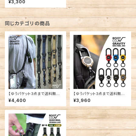
¥3,300
ティ マグリール LITE ライト キ
ーリール キーホルダー 伸縮 キ
ーケース カラビナ マグネット G
MRL
同じカテゴリの商品
【ゆうパケット3点まで送料無料】
【ゆうパケット3点まで送料無料】
ROOT CO. ルートコー グラビ
ROOT CO. ルートコー グラビ
¥4,400
¥3,960
ティ ユーティリティー ウェビン
ティ マグリール 360 キーリー
グ ネック ショルダーループ ス
ル キーホルダー 伸縮 伸びる キ
マホ ホルダー サングラス デイ
ーケース カラビナ マグネット リ
ジーチェーン ストラップ アウト
ール ICカード 定期 通勤 通学
ドア キャンプ 釣り 登山 スマー
アウトドア キャンプ スマートフォ
トフォン iPhone Android iOS
ン スマホ iPhone Android iO
Android GUWN
S ホルダー GMR3