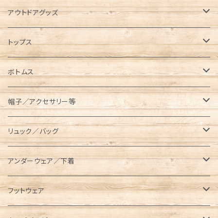
Abu Garcia（アブガルシア）
アウトドアグッズ
anello（アネロ）
焚き火グッズ
トップス
AO Coolers（エーオークーラーズ）
ケース各種
ノースリーブ／タンクトップ
ボトムス
コンテナ／ツールボックス
asobito（アソビト）
テーブル／チェア
半袖Tシャツ
オーバーオール／オールインワン
帽子／アクセサリー等
スキレットケース
AVIREX（アビレックス）
コット／マット
長袖／ハンパ袖Tシャツ
ロングパンツ
キャップ／ハット
リュック／バッグ
ダッチオーブンケース
長袖Tシャツ
BEN DAVIS（ベンデイビス）
レジャーシート／グランドシート
シャツ
ハーフパンツ／ショーツ
ベルト／サスペンダー
リュック
アンダーウェア／下着
ポールケース
七分袖Tシャツ
長袖
BRIEFING（ブリーフィング）
ランタン／ライト類
スウェット／トレーナー
クロップドパンツ
マフラー／ネックウォーマー／ネックゲイター
ショルダーバッグ
ソックス
フットウェア
メスティンケース
半袖