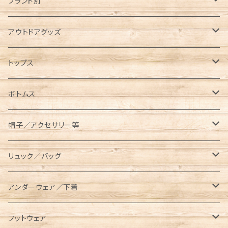
ブランド別
Abu Garcia（アブガルシア）
アウトドアグッズ
anello（アネロ）
焚き火グッズ
トップス
AO Coolers（エーオークーラーズ）
ケース各種
ノースリーブ／タンクトップ
ボトムス
コンテナ／ツールボックス
asobito（アソビト）
テーブル／チェア
半袖Tシャツ
オーバーオール／オールインワン
帽子／アクセサリー等
スキレットケース
AVIREX（アビレックス）
コット／マット
長袖／ハンパ袖Tシャツ
ロングパンツ
キャップ／ハット
リュック／バッグ
ダッチオーブンケース
長袖Tシャツ
BEN DAVIS（ベンデイビス）
レジャーシート／グランドシート
シャツ
ハーフパンツ／ショーツ
ベルト／サスペンダー
リュック
アンダーウェア／下着
ポールケース
七分袖Tシャツ
長袖
BRIEFING（ブリーフィング）
ランタン／ライト類
スウェット／トレーナー
クロップドパンツ
マフラー／ネックウォーマー／ネックゲイター
ショルダーバッグ
ソックス
フットウェア