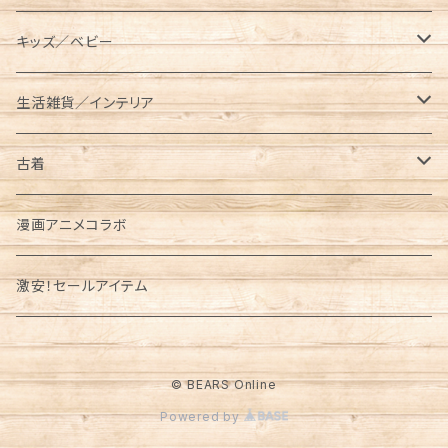
メスティンケース
半袖
半袖
ロング
BUTTERFLY TWISTS（バタフライツイスト）
タンブラー／水筒
パーカー
ニットキャップ
メッセンジャーバッグ
レギンス／スパッツ
スニーカー
キッズ／ベビー
トラッシュバッグ／ゴミ入れ
長袖
ショート／アンクル
プルパーカー
Champion（チャンピオン）
クッカー／食器
ジャケット／アウター
手袋／グローブ
サコッシュ／ポーチ
サンダル
キッズ
生活雑貨／インテリア
薪入れ／薪バッグ
ジップパーカー
メスティン
コーチジャケット
半袖Tシャツ
CHUMS（チャムス）
ケトル
オーバーオール／オールインワン
パスケース
トートバッグ
ブーツ
ベビー
タンブラー／コップ／水筒
古着
トイレットペーパー／ティッシュケース
中綿ジャケット
長袖Tシャツ
東北限定販売アイテム
ベビービブ
Columbia（コロンビア）
クーラーボックス／クーラーバッグ
ニット／セーター
財布/ウォレット
ボディバッグ／ウエストバッグ
レインブーツ
リュック／バッグ
半袖
漫画アニメコラボ
パイントケース
フリースジャケット
パンツ／ボトムス
財布／コインケース
ロンパース
Tシャツ
Cookman （クックマン）
ウォータージャグ
ベスト
キーケース/キーホルダー
ボストンバッグ
バレエシューズ
サコッシュ／ポーチ
長袖
激安！セールアイテム
ランタンケース
ダウンジャケット
キャップ／ハット
パスケース／カードケース
スウェット
シャツ
Dickies（ディッキーズ）
コーヒーメーカー
マスク
カメラバッグ
レギンス
トートバッグ／エコバッグ
ボトムス
OD缶ケース／その他ケース
© BEARS Online
マウンテンパーカー
キーケース／キーリング
シャツ
スウェット／トレーナー
DOG TOWN（ドッグタウン）
ハンギングチェーン
エプロン／前掛け
アウター
Powered by
キャリーオール
ナイロンジャケット