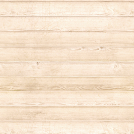
財布／コインケース
ランタンケース
Cookman （クックマン）
キーケース/キーホルダー
ダウンジャケット
キャップ／ハット
スウェット
シャツ
コーヒーメーカー
カメラバッグ
レギンス
トートバッグ／エコバッグ
ボトムス
パスケース／カードケース
OD缶ケース／その他ケース
Dickies（ディッキーズ）
マスク
マウンテンパーカー
シャツ
スウェット／トレーナー
ハンギングチェーン
エプロン／前掛け
アウター
キーケース／キーリング
キャリーオール
DOG TOWN（ドッグタウン）
ナイロンジャケット
パーカー
ナイロンジャケット
釣り／フィッシング
レジ袋
シーツ／布
トートバッグ／ショルダーバッグ
ストレージバッグ
gym master（ジムマスター）
デニムジャケット/コート
フリースジャケット
フリースジャケット
アウトドアウェア
キッチン用品
リュック／バックパック
GRAMICCI（グラミチ）
ベスト
栓抜き／ボトルオープナー
サーフショーツ／水着
その他
ケース／マルチポーチ
grn outdoor（ジーアールエヌアウトド
コーヒーメーカー
ア）
アパレル
ホットサンドメーカー
ショルダーバッグ
ストレージバッグ
キャンプギア／その他雑貨
HIGH MOUNT（ハイマウント）
フットウェア
ランプ