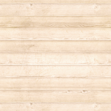
STANLEY（スタンレー）
THRASHER（スラッシャー）
TOY MACHINE（トイマシーン）
VANS（バンズ）
WILD THINGS（ワイルドシングス）
Other Brand
SUBU（スブ）
CARVER（カーバー）