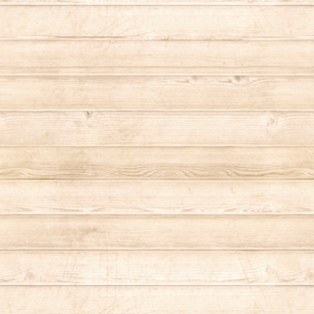
スマートフォンケース
HOUSTON（ヒューストン）
グリルウィズガード
INSP（インスピ）
ゴトク
KAARI（カーリ）
コーヒーミル
Kailua Bay（カイルアベイ）
テント
KAMEYAMA（カメヤマキャンドル）
調味料
KRIFF MAYER（クリフメイヤー）
ブランケット
Legato Largo（レガートラルゴ）
寝袋