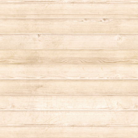
Levi's（リーバイス）
調理器具
LIGHT MY FIRE（ライトマイファイヤー
Manhattan Portage（マンハッタンポー
テージ）
nalgene（ナルゲン）
NESTA BRAND（ネスタブランド）
Nordisk（ノルディスク）
OP（オーシャンパシフィック）