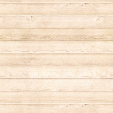
Oregonian Camper（オレゴニアンキャ
ンパー）
OUTPUT LIFE（アウトプットライフ）
PEANUTS（ピーナッツ）
Pendleton（ペンドルトン）
RealBvoice（リアルビーボイス）
Rokx（ロックス）
RVCA（ルーカ）