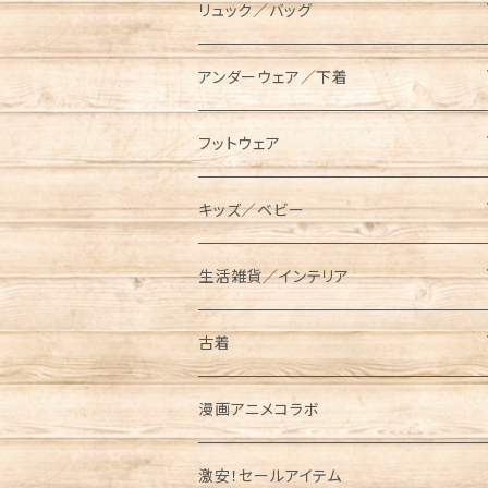
スキレットケース
AVIREX（アビレックス）
コット／マット
長袖／ハンパ袖Tシャツ
ロングパンツ
キャップ／ハット
リュック／バッグ
ダッチオーブンケース
長袖Tシャツ
BEN DAVIS（ベンデイビス）
レジャーシート／グランドシート
シャツ
ハーフパンツ／ショーツ
ベルト／サスペンダー
リュック
アンダーウェア／下着
ポールケース
七分袖Tシャツ
長袖
BRIEFING（ブリーフィング）
ランタン／ライト類
スウェット／トレーナー
クロップドパンツ
マフラー／ネックウォーマー／ネックゲイ
ショルダーバッグ
ソックス
フットウェア
ター
メスティンケース
半袖
半袖
ロング
BUTTERFLY TWISTS（バタフライツイ
タンブラー／水筒
パーカー
メッセンジャーバッグ
レギンス／スパッツ
スニーカー
キッズ／ベビー
スト）
ニットキャップ
トラッシュバッグ／ゴミ入れ
長袖
ショート／アンクル
プルパーカー
クッカー／食器
ジャケット／アウター
サコッシュ／ポーチ
サンダル
キッズ
生活雑貨／インテリア
Champion（チャンピオン）
手袋／グローブ
薪入れ／薪バッグ
ジップパーカー
メスティン
コーチジャケット
半袖Tシャツ
ケトル
オーバーオール／オールインワン
トートバッグ
ブーツ
ベビー
タンブラー／コップ／水筒
古着
CHUMS（チャムス）
パスケース
トイレットペーパー／ティッシュケース
中綿ジャケット
長袖Tシャツ
ベビービブ
クーラーボックス／クーラーバッグ
ニット／セーター
ボディバッグ／ウエストバッグ
レインブーツ
リュック／バッグ
半袖
漫画アニメコラボ
東北限定販売アイテム
パイントケース
Columbia（コロンビア）
財布/ウォレット
フリースジャケット
パンツ／ボトムス
ロンパース
Tシャツ
ウォータージャグ
ベスト
ボストンバッグ
バレエシューズ
サコッシュ／ポーチ
長袖
激安！セールアイテム