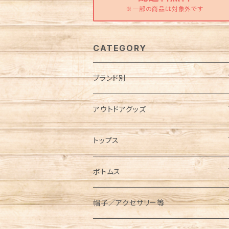
※一部の商品は対象外です
CATEGORY
ブランド別
Abu Garcia（アブガルシア）
アウトドアグッズ
anello（アネロ）
焚き火グッズ
トップス
AO Coolers（エーオークーラーズ）
ケース各種
ノースリーブ／タンクトップ
ボトムス
コンテナ／ツールボックス
asobito（アソビト）
テーブル／チェア
半袖Tシャツ
オーバーオール／オールインワン
帽子／アクセサリー等